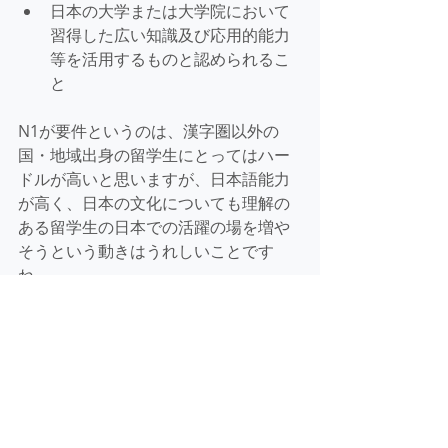
日本の大学または大学院において
習得した広い知識及び応用的能力
等を活用するものと認められるこ
と
N1が要件というのは、漢字圏以外の
国・地域出身の留学生にとってはハー
ドルが高いと思いますが、日本語能力
が高く、日本の文化についても理解の
ある留学生の日本での活躍の場を増や
そうという動きはうれしいことです
ね。
日本での就職を希望している留学生の
方、アルバイトで勤務している留学生
を卒業後にフルタイムで雇用したいと
お考えの経営者の方、ご質問があれば
お気軽に
紫野行政書士事務所
までお問
い合わせください。